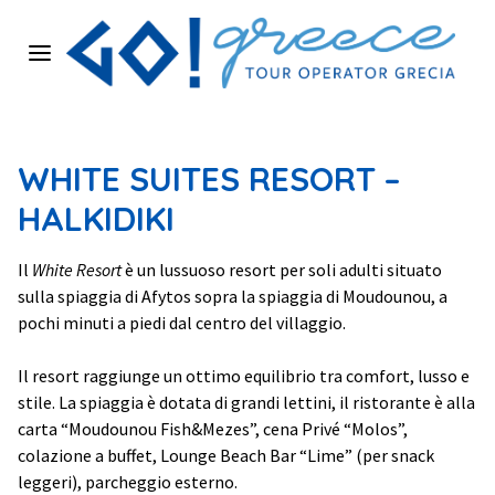
Home
WHITE SUITES RESORT –
Chi siamo
HALKIDIKI
Isole Greche
Il
White Resort
è un lussuoso resort per soli adulti situato
sulla spiaggia di Afytos sopra la spiaggia di Moudounou, a
Cataloghi
pochi minuti a piedi dal centro del villaggio.
Il resort raggiunge un ottimo equilibrio tra comfort, lusso e
Offerte
stile. La spiaggia è dotata di grandi lettini, il ristorante è alla
carta “Moudounou Fish&Mezes”, cena Privé “Molos”,
Strutture
colazione a buffet, Lounge Beach Bar “Lime” (per snack
leggeri), parcheggio esterno.