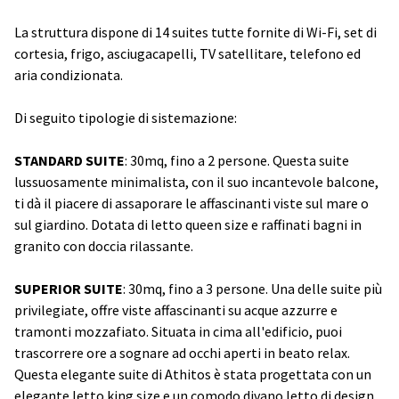
Contatti
La struttura dispone di 14 suites tutte fornite di Wi-Fi, set di
cortesia, frigo, asciugacapelli, TV satellitare, telefono ed
aria condizionata.
Di seguito tipologie di sistemazione:
STANDARD SUITE
: 30mq, fino a 2 persone. Questa suite
lussuosamente minimalista, con il suo incantevole balcone,
ti dà il piacere di assaporare le affascinanti viste sul mare o
sul giardino. Dotata di letto queen size e raffinati bagni in
granito con doccia rilassante.
SUPERIOR SUITE
: 30mq, fino a 3 persone. Una delle suite più
privilegiate, offre viste affascinanti su acque azzurre e
tramonti mozzafiato. Situata in cima all'edificio, puoi
trascorrere ore a sognare ad occhi aperti in beato relax.
Questa elegante suite di Athitos è stata progettata con un
elegante letto king size e un comodo divano letto di design.