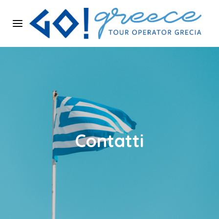
Home
Chi siamo
Isole Greche
Contatti
Cataloghi
Offerte
Strutture