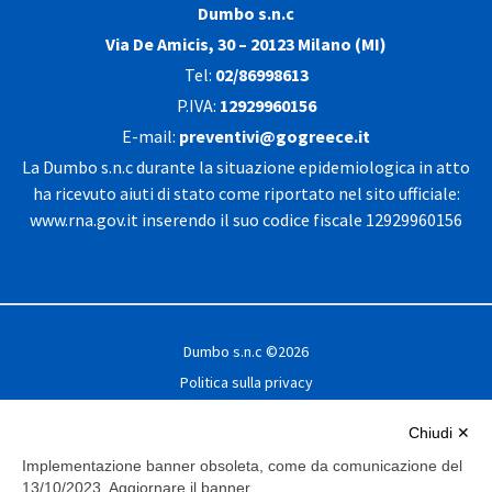
Dumbo s.n.c
Via De Amicis, 30 – 20123 Milano (MI)
Tel:
02/86998613
P.IVA:
12929960156
E-mail:
preventivi@gogreece.it
La
Dumbo s.n.c
durante la situazione epidemiologica in atto
ha ricevuto aiuti di stato come riportato nel sito ufficiale:
www.rna.gov.it
inserendo il suo codice fiscale
12929960156
Dumbo s.n.c
©
2026
Politica sulla privacy
Condizioni generali di contratto
Chiudi ✕
Condizioni di assicurazione
Implementazione banner obsoleta, come da comunicazione del
Modifica preferenze Cookie
13/10/2023. Aggiornare il banner.