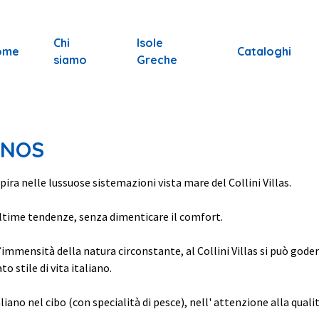
Chi
Isole
ome
Cataloghi
siamo
Greche
ONOS
pira nelle lussuose sistemazioni vista mare del Collini Villas.
ltime tendenze, senza dimenticare il comfort.
’immensità della natura circonstante, al Collini Villas si può goder
o stile di vita italiano.
liano nel cibo (con specialità di pesce), nell' attenzione alla qualità